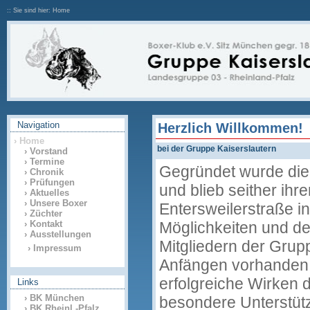
:: Sie sind hier: Home
Navigation
Herzlich Willkommen!
› Home
bei der Gruppe Kaiserslautern
› Vorstand
› Termine
Gegründet wurde die
› Chronik
› Prüfungen
und blieb seither ih
› Aktuelles
› Unsere Boxer
Entersweilerstraße in
› Züchter
› Kontakt
Möglichkeiten und de
› Ausstellungen
Mitgliedern der Grupp
› Impressum
Anfängen vorhanden.
erfolgreiche Wirken 
Links
› BK München
besondere Unterstüt
› BK Rheinl.-Pfalz