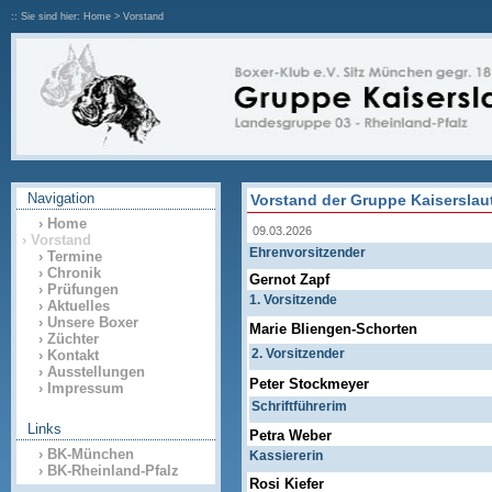
:: Sie sind hier: Home > Vorstand
Navigation
Vorstand der Gruppe Kaiserslau
› Home
09.03.2026
› Vorstand
Ehrenvorsitzender
› Termine
› Chronik
Gernot Zapf
› Prüfungen
1. Vorsitzende
› Aktuelles
› Unsere Boxer
Marie Bliengen-Schorten
› Züchter
2. Vorsitzender
› Kontakt
› Ausstellungen
Peter Stockmeyer
› Impressum
Schriftführerim
Links
Petra Weber
› BK-München
Kassiererin
› BK-Rheinland-Pfalz
Rosi Kiefer